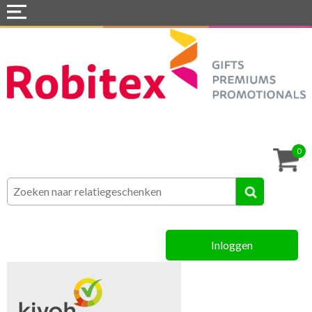
Home
Webshops
Snel naar »
Tassen
0
Textiel
Assortiment
Inloggen
MVO
Contact