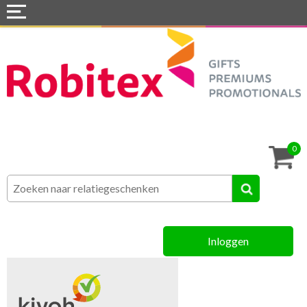
Home
Webshops
Snel naar »
Tassen
0
Textiel
Assortiment
Inloggen
MVO
Contact