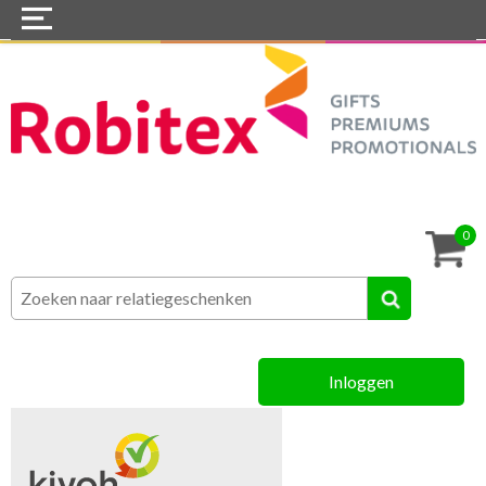
Home
Webshops
Snel naar »
Tassen
0
Textiel
Assortiment
Inloggen
MVO
Contact