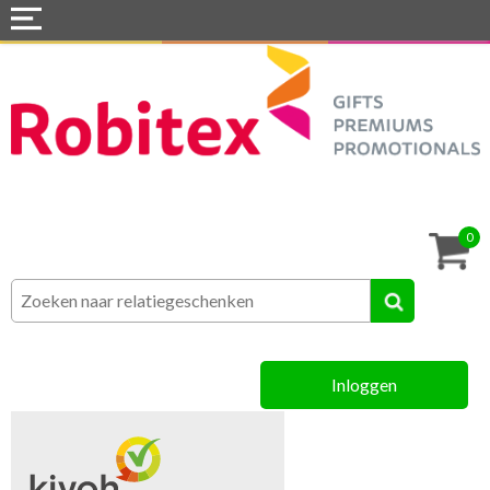
Home
Webshops
Snel naar »
Tassen
0
Textiel
Assortiment
Inloggen
MVO
Contact