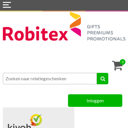
Home
Webshops
Snel naar »
Tassen
0
Textiel
Assortiment
Inloggen
MVO
Contact