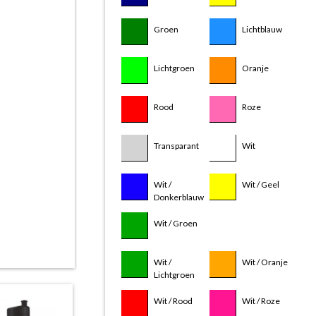
Groen
Lichtblauw
Lichtgroen
Oranje
Rood
Roze
Transparant
Wit
Wit /
Wit / Geel
Wit /
Donkerblauw
Lichtblauw
Wit / Groen
Wit /
Wit / Oranje
Lichtgroen
Wit / Rood
Wit / Roze