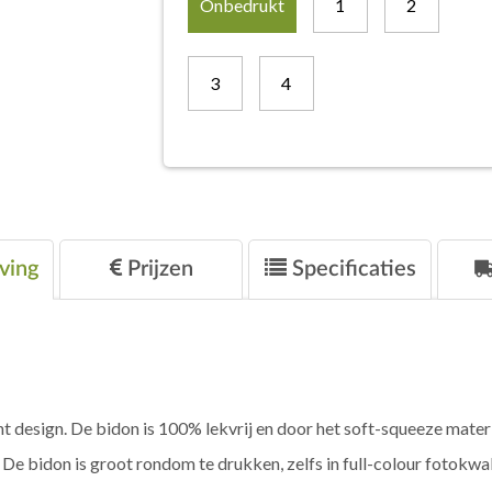
Onbedrukt
1
2
3
4
ving
Prijzen
Specificaties
esign. De bidon is 100% lekvrij en door het soft-squeeze materiaal
bidon is groot rondom te drukken, zelfs in full-colour fotokwali