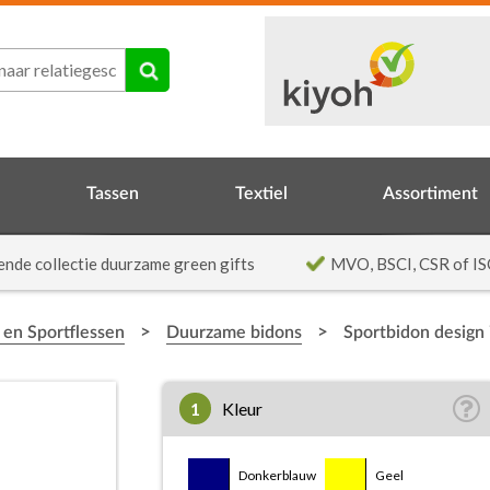
Tassen
Textiel
Assortiment
ende collectie duurzame green gifts
MVO, BSCI, CSR of IS
>
>
 en Sportflessen
Duurzame bidons
Sportbidon design
1
Kleur
Donkerblauw
Geel