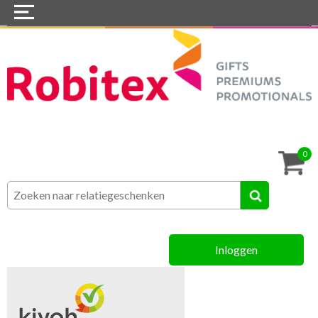
Home
Webshops
Snel naar »
Tassen
0
Textiel
Assortiment
Inloggen
MVO
Contact